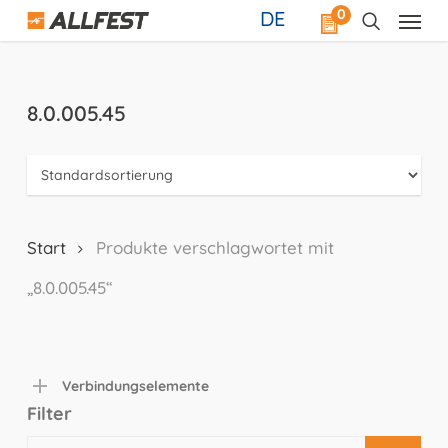
Skip
0
DE
to
main
content
8.0.005.45
Start
Produkte verschlagwortet mit
„8.0.005.45“
Verbindungselemente
Filter