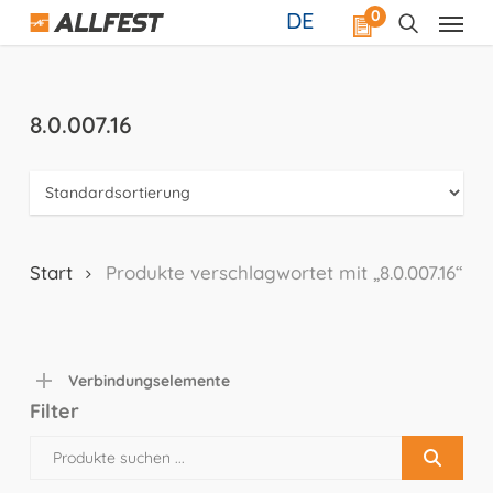
Skip
0
DE
to
main
content
8.0.007.16
Start
Produkte verschlagwortet mit „8.0.007.16“
Verbindungselemente
Filter