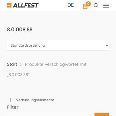
Skip
0
DE
to
main
content
8.0.008.88
Start
Produkte verschlagwortet mit
„8.0.008.88“
Verbindungselemente
Filter