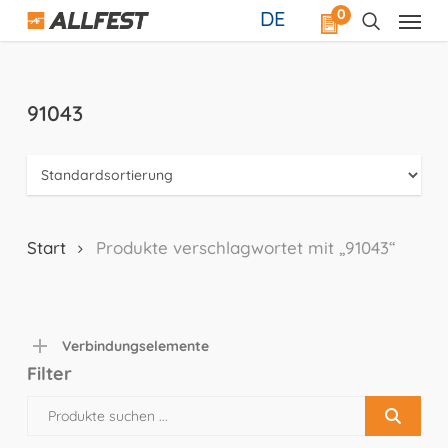
Skip
0
DE
to
main
content
91043
Start
Produkte verschlagwortet mit „91043“
Verbindungselemente
Filter