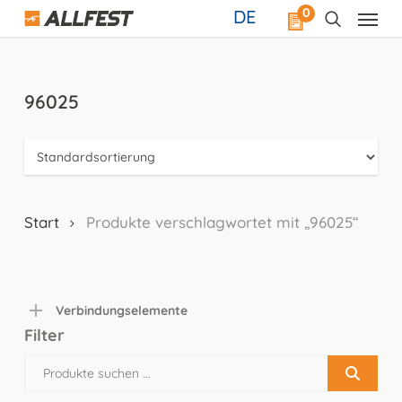
Skip
0
DE
to
main
content
96025
Start
Produkte verschlagwortet mit „96025“
Verbindungselemente
Filter