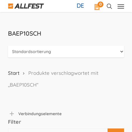
Skip
0
DE
to
main
content
BAEP10SCH
Start
Produkte verschlagwortet mit
„BAEP10SCH“
Verbindungselemente
Filter