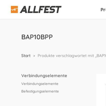
Skip
to
Pr
main
content
BAP10BPP
Start
Produkte verschlagwortet mit „BAP
Verbindungselemente
Verbindungselemente
Befestigungselemente