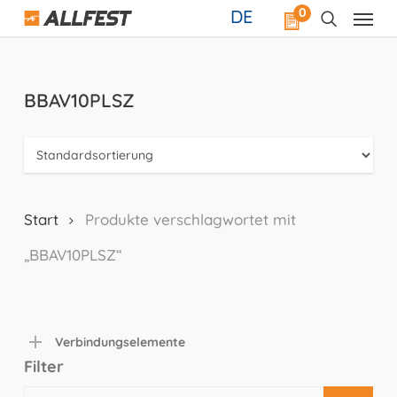
Skip
0
DE
to
main
content
BBAV10PLSZ
Start
Produkte verschlagwortet mit
„BBAV10PLSZ“
Verbindungselemente
Filter