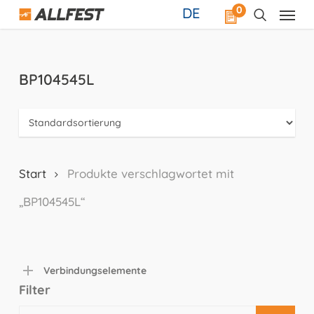
Skip
0
DE
to
main
content
BP104545L
Start
Produkte verschlagwortet mit
„BP104545L“
Verbindungselemente
Filter