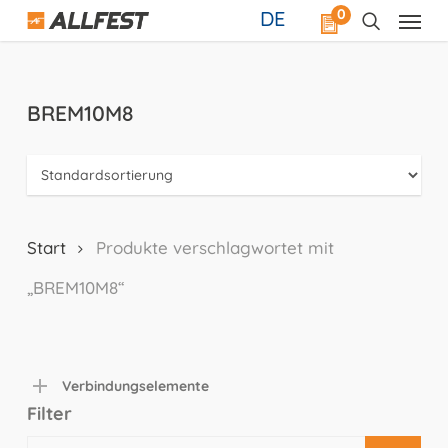
Skip
0
DE
to
main
content
BREM10M8
Start
Produkte verschlagwortet mit
„BREM10M8“
Verbindungselemente
Filter