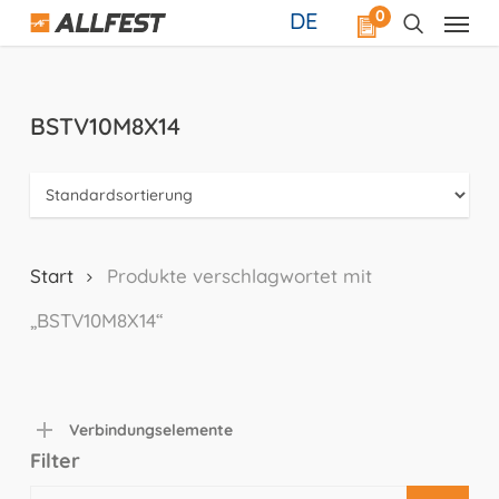
Skip
0
DE
to
main
content
BSTV10M8X14
Start
Produkte verschlagwortet mit
„BSTV10M8X14“
Verbindungselemente
Filter