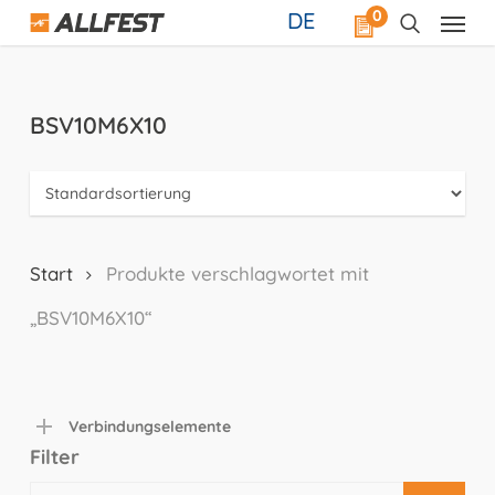
Skip
0
DE
to
main
content
BSV10M6X10
Start
Produkte verschlagwortet mit
„BSV10M6X10“
Verbindungselemente
Filter