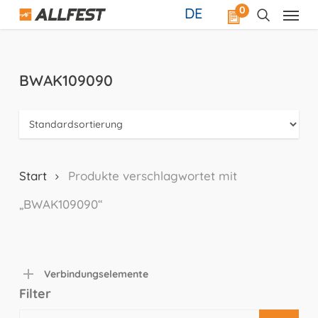
Skip
0
DE
to
main
content
BWAK109090
Start
Produkte verschlagwortet mit
„BWAK109090“
Verbindungselemente
Filter