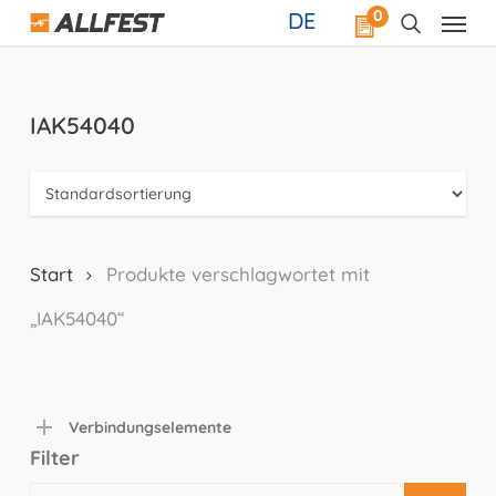
Skip
0
DE
to
main
content
IAK54040
Start
Produkte verschlagwortet mit
„IAK54040“
Verbindungselemente
Filter