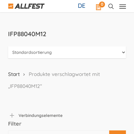
Skip
0
DE
to
main
content
IFP88040M12
Start
Produkte verschlagwortet mit
„IFP88040M12“
Verbindungselemente
Filter