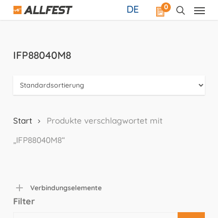
Skip
0
DE
to
main
content
IFP88040M8
Start
Produkte verschlagwortet mit
„IFP88040M8“
Verbindungselemente
Filter