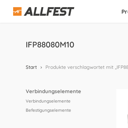
Skip
to
Pr
main
content
IFP88080M10
Start
Produkte verschlagwortet mit „IFP8
Verbindungselemente
Verbindungselemente
Befestigungselemente