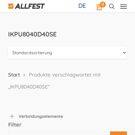
Skip
0
DE
to
main
content
IKPU8040D40SE
Start
Produkte verschlagwortet mit
„IKPU8040D40SE“
Verbindungselemente
Filter