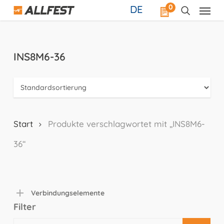
Skip
0
DE
to
main
content
INS8M6-36
Start
Produkte verschlagwortet mit „INS8M6-
36“
Verbindungselemente
Filter