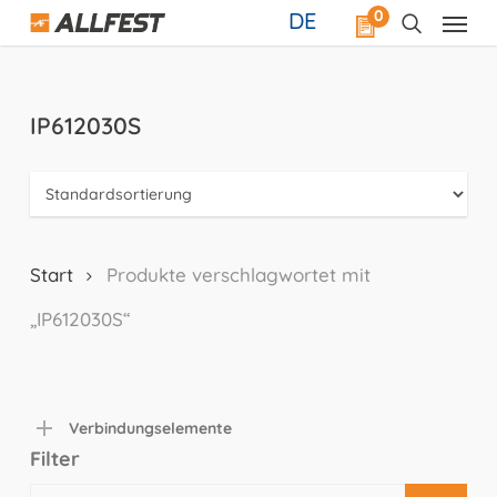
Skip
0
DE
to
main
content
IP612030S
Start
Produkte verschlagwortet mit
„IP612030S“
Verbindungselemente
Filter