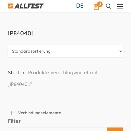
Skip
0
DE
to
main
content
IP84040L
Start
Produkte verschlagwortet mit
„IP84040L“
Verbindungselemente
Filter