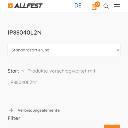
Skip
0
DE
to
main
content
IP88040L2N
Start
Produkte verschlagwortet mit
„IP88040L2N“
Verbindungselemente
Filter