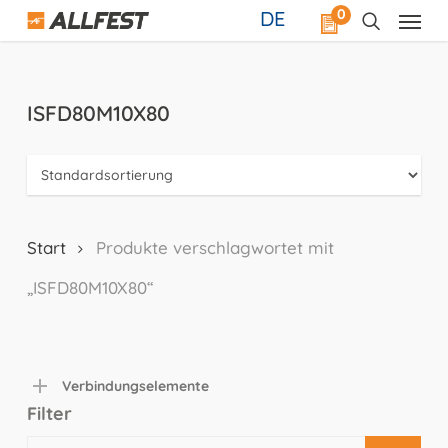
Skip
0
DE
to
main
content
ISFD80M10X80
Start
Produkte verschlagwortet mit
„ISFD80M10X80“
Verbindungselemente
Filter