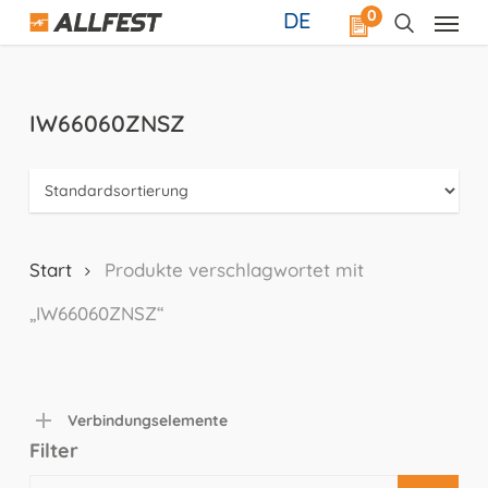
Skip
0
DE
to
main
content
IW66060ZNSZ
Start
Produkte verschlagwortet mit
„IW66060ZNSZ“
Verbindungselemente
Filter