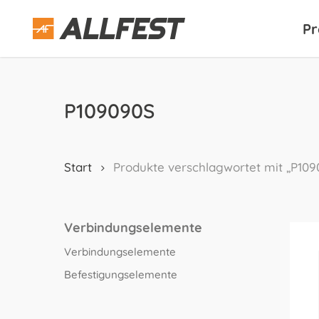
Skip
to
Pr
main
content
P109090S
Start
Produkte verschlagwortet mit „P10
Verbindungselemente
Verbindungselemente
Befestigungselemente