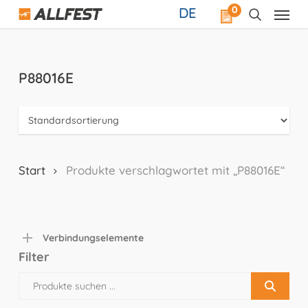
Skip
0
DE
to
main
content
P88016E
Start
Produkte verschlagwortet mit „P88016E“
Verbindungselemente
Filter