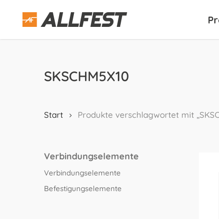
Skip
to
Pr
main
content
SKSCHM5X10
Start
Produkte verschlagwortet mit „SK
Verbindungselemente
Verbindungselemente
Befestigungselemente