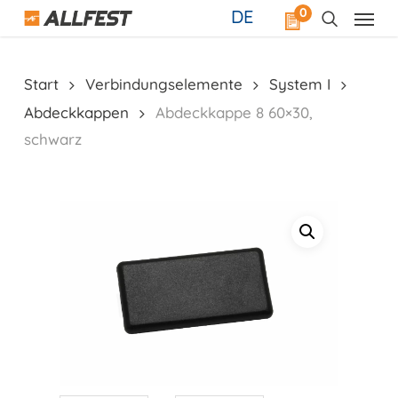
Skip
0
DE
to
main
content
Start
Verbindungselemente
System I
Abdeckkappen
Abdeckkappe 8 60×30,
schwarz