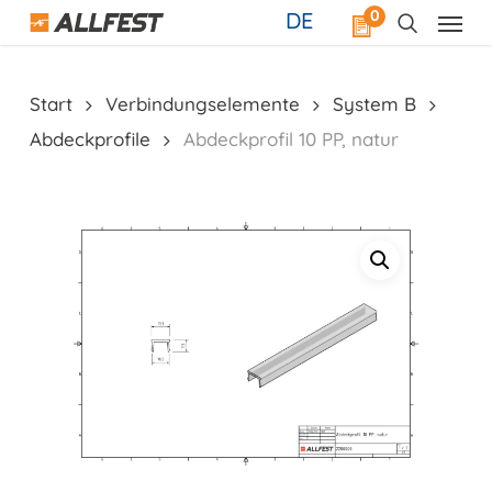
Skip
0
DE
to
main
content
Start
Verbindungselemente
System B
Abdeckprofile
Abdeckprofil 10 PP, natur