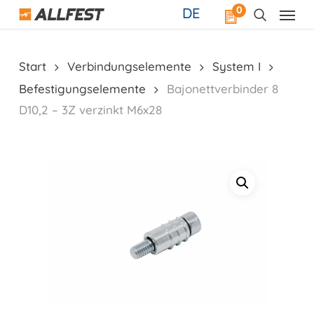
Skip
0
DE
to
main
content
Start
Verbindungselemente
System I
Befestigungselemente
Bajonettverbinder 8
D10,2 – 3Z verzinkt M6x28