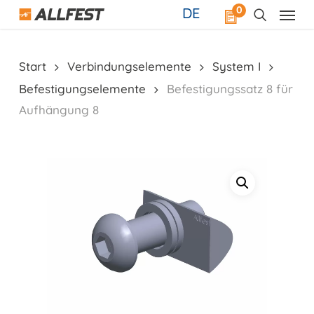
Skip
0
DE
to
main
content
Start
Verbindungselemente
System I
Befestigungselemente
Befestigungssatz 8 für
Aufhängung 8