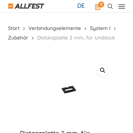
Skip
0
DE
to
main
content
Start
Verbindungselemente
System I
Zubehör
Distanzplatte 2 mm, für Uniblock