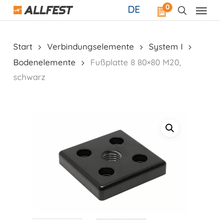
Skip
0
DE
to
main
content
Start
Verbindungselemente
System I
Bodenelemente
Fußplatte 8 80×80 M20,
schwarz