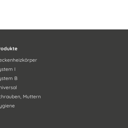
rodukte
eckenheizkörper
ystem I
ystem B
niversal
chrauben, Muttern
ygiene