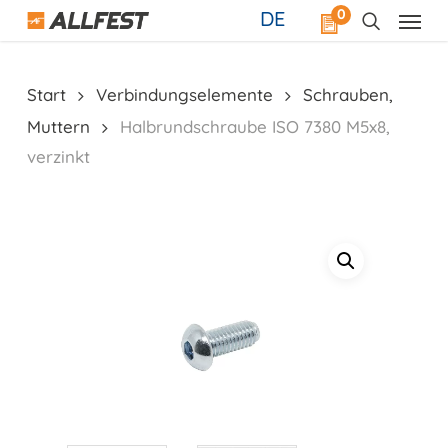
Skip
0
DE
to
main
content
Start
Verbindungselemente
Schrauben,
Muttern
Halbrundschraube ISO 7380 M5x8,
verzinkt