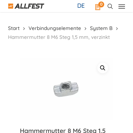
Skip
0
DE
to
main
content
Start
Verbindungselemente
System B
Hammermutter 8 M6 Steg 1,5 mm, verzinkt
Hammermutter 8 M6 Steg 1,5