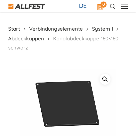
Skip
0
DE
to
main
content
Start
Verbindungselemente
System I
Abdeckkappen
Kanalabdeckkappe 160×160,
schwarz