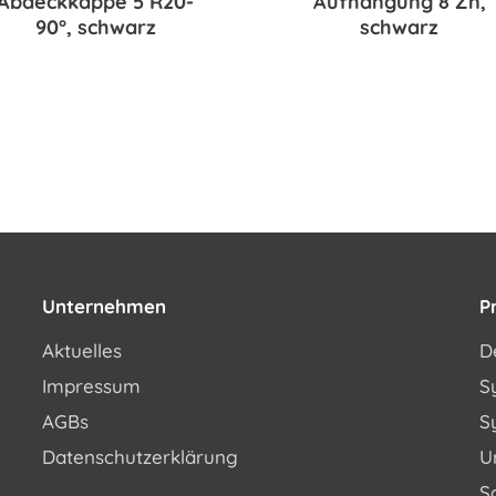
Abdeckkappe 5 R20-
Aufhängung 8 Zn,
90°, schwarz
schwarz
Unternehmen
P
Aktuelles
D
Impressum
S
AGBs
S
Datenschutzerklärung
U
S