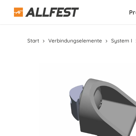
Skip
to
Pr
main
content
Start
Verbindungselemente
System I