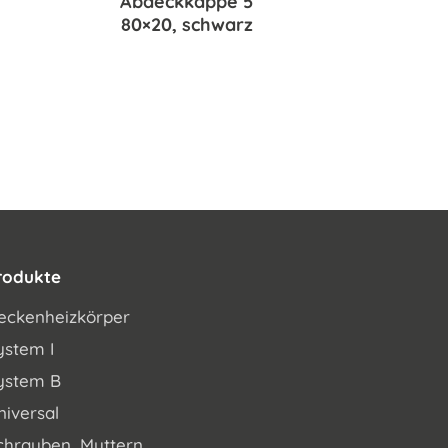
Abdeckkappe 5
80×20, schwarz
rodukte
eckenheizkörper
ystem I
ystem B
niversal
chrauben, Muttern