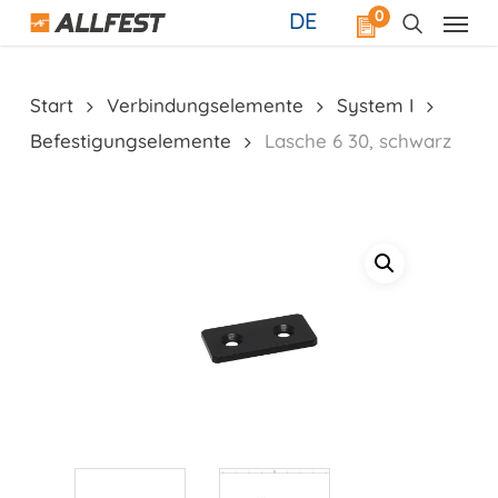
Skip
0
DE
to
main
content
Start
Verbindungselemente
System I
Befestigungselemente
Lasche 6 30, schwarz