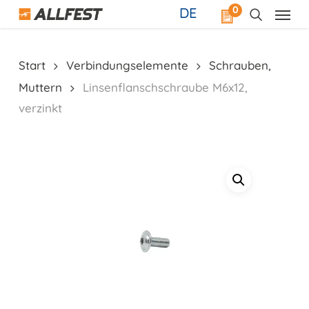
Skip
0
DE
to
main
content
Start
Verbindungselemente
Schrauben,
Muttern
Linsenflanschschraube M6x12,
verzinkt