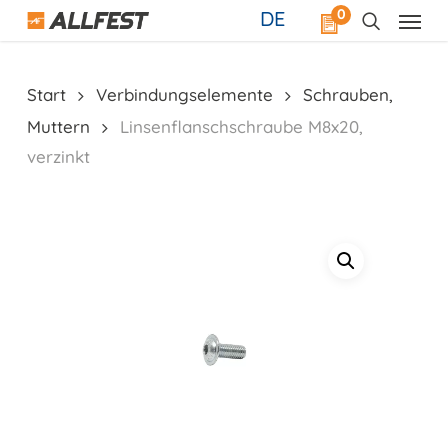
Skip
0
DE
to
main
content
Start
Verbindungselemente
Schrauben,
Muttern
Linsenflanschschraube M8x20,
verzinkt