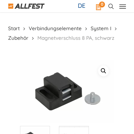
Skip
0
DE
to
main
content
Start
Verbindungselemente
System I
Zubehör
Magnetverschluss 8 PA, schwarz