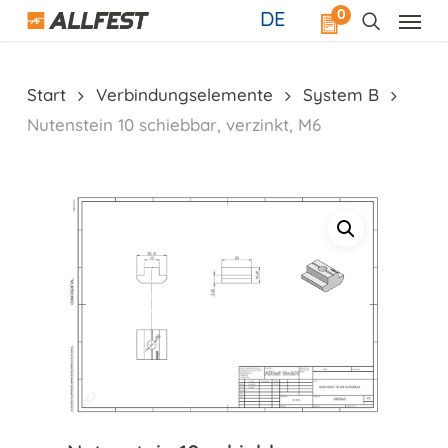
Skip
0
DE
to
main
content
Start
Verbindungselemente
System B
Nutenstein 10 schiebbar, verzinkt, M6