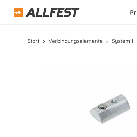
Skip
to
Pr
main
content
Start
Verbindungselemente
System I