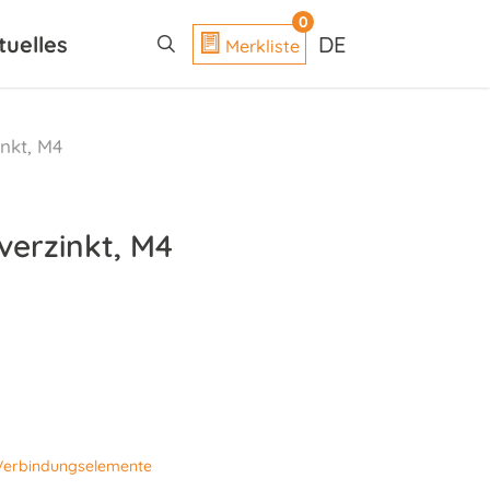
search
0
tuelles
DE
Merkliste
inkt, M4
verzinkt, M4
Verbindungselemente