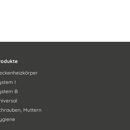
rodukte
eckenheizkörper
ystem I
ystem B
niversal
chrauben, Muttern
ygiene