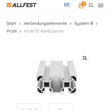
Skip
0
DE
to
main
content
Start
Verbindungselemente
System B
Profil
Profil 10 40×80 leicht