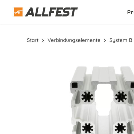
Skip
to
Pr
main
content
Start
Verbindungselemente
System B