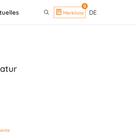
search
0
tuelles
DE
Merkliste
natur
mente