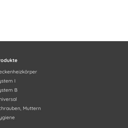
rodukte
eckenheizkörper
ystem I
ystem B
niversal
chrauben, Muttern
ygiene