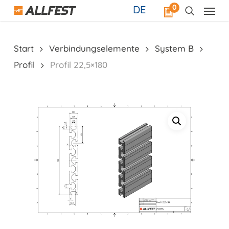
Skip
0
DE
to
main
content
Start
Verbindungselemente
System B
Profil
Profil 22,5×180