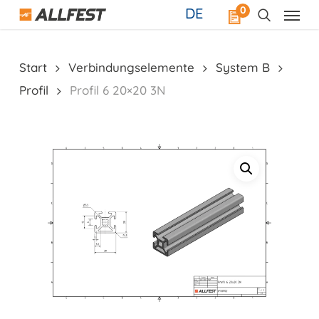
Skip
0
DE
to
main
content
Start
Verbindungselemente
System B
Profil
Profil 6 20×20 3N