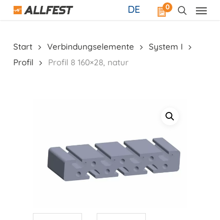
Skip
0
DE
to
main
content
Start
Verbindungselemente
System I
Profil
Profil 8 160×28, natur