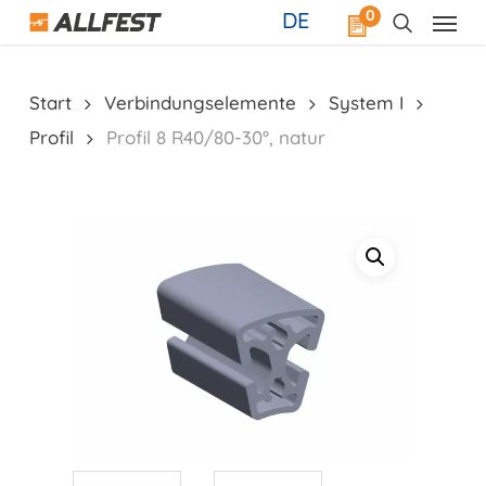
Skip
0
DE
to
main
content
Start
Verbindungselemente
System I
Profil
Profil 8 R40/80-30°, natur